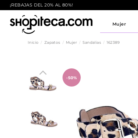
¡REBAJAS DEL 20% AL 80%!
Mujer
Inicio
Zapatos
Mujer
Sandalias
162389
-50%