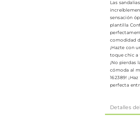
Las sandalia
increíblemen
sensación óp
plantilla Con
perfectament
comodidad dur
¡Hazte con u
toque chic a
¡No pierdas l
cómoda al m
162389! ¡Haz
perfecta entr
Detalles de