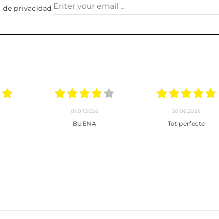
a de privacidad
.
30.06.2026
24.06.2026
23.06
ot perfecte
***
Pedido hec
enviado,
puntuales con
muy bien em