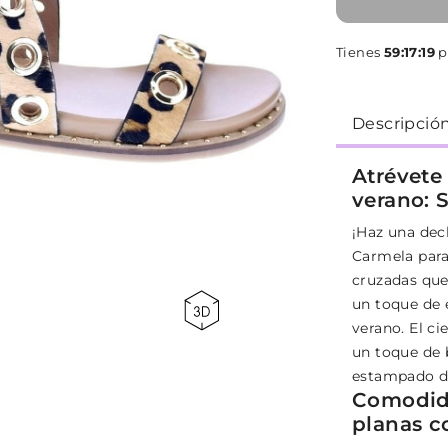
Tienes
59:17:19
p
Descripció
Atrévete
verano: 
¡Haz una decl
Carmela para
cruzadas que
un toque de e
verano. El ci
un toque de b
estampado de
Comodida
planas c