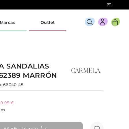
Marcas
Outlet
LA
SANDALIAS
162389
MARRÓN
:
66040-45
69,95 €
dos
Añadir al carrito