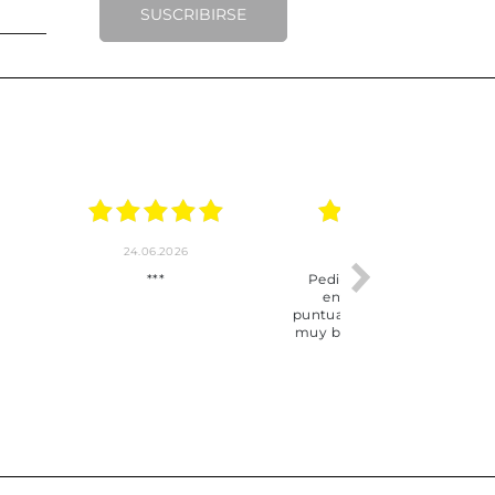
SUSCRIBIRSE
.2026
22.06.2026
20.06.2026
ho, pedido
Servicio muy completo
Envío rápid
 son muy
desde la compra hasta la
 los envíos y
entrega del producto.
paquetados.