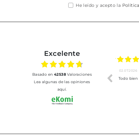
He leído y acepto la
Polític
Excelente
02.07.2026
01.07.2026
basado en
42538
Valoraciones
Todo bien
BUENA
T
Lea algunas de las opiniones
aquí.