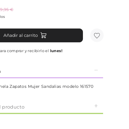
9,95 €
dos
Añadir al carrito
ara comprar y recibirlo el
lunes!
n
ela Zapatos Mujer Sandalias modelo 161570
l producto