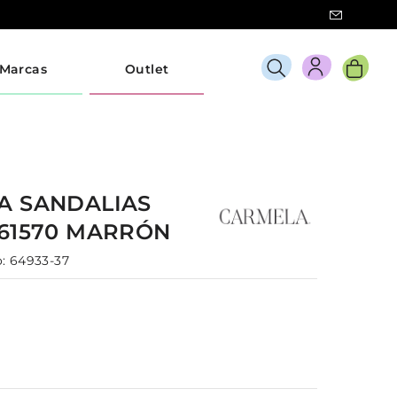
Marcas
Outlet
LA
SANDALIAS
161570
MARRÓN
:
64933-37