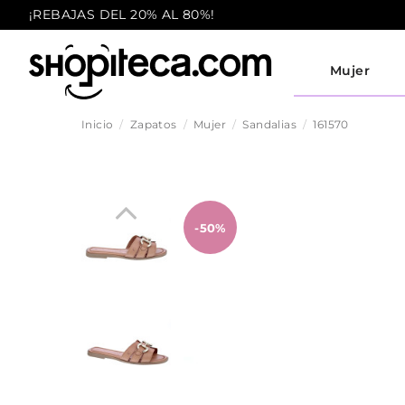
¡REBAJAS DEL 20% AL 80%!
Mujer
Inicio
Zapatos
Mujer
Sandalias
161570
-50%