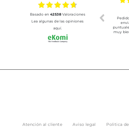
30.06.2026
24.06.2026
basado en
42538
Valoraciones
Tot perfecte
***
Pedido
Lea algunas de las opiniones
envi
puntuale
aquí.
muy bie
Atención al cliente
Aviso legal
Politica d