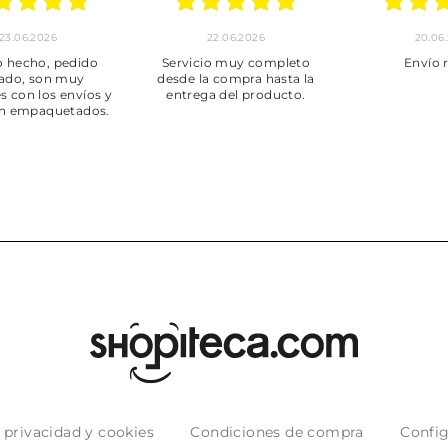
23.06.2026
22.06.2026
20.06
 hecho, pedido
Servicio muy completo
Envío 
ado, son muy
desde la compra hasta la
s con los envíos y
entrega del producto.
n empaquetados.
e privacidad y cookies
Condiciones de compra
Config