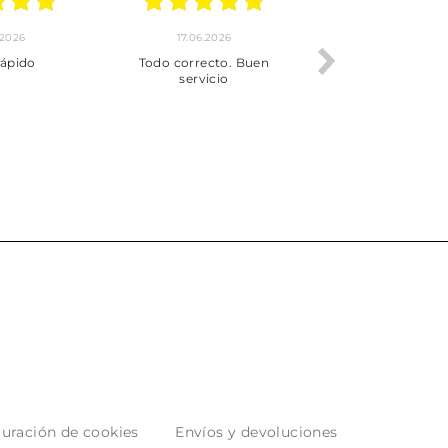
.2026
17.06.2026
31.07.2026
rápido
Todo correcto. Buen
Ràpids i del més e
servicio
que m'he tro
ultimament
uración de cookies
Envíos y devoluciones