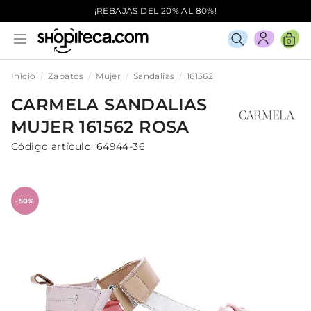
¡REBAJAS DEL 20% AL 80%!
0
Inicio
Zapatos
Mujer
Sandalias
161562
CARMELA
SANDALIAS
MUJER
161562
ROSA
Código artículo:
64944-36
-50%