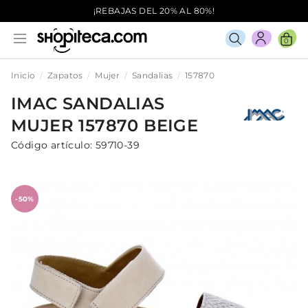
¡REBAJAS DEL 20% AL 80%!
0
Inicio
Zapatos
Mujer
Sandalias
157870
IMAC
SANDALIAS
MUJER
157870
BEIGE
Código artículo:
59710-39
-50%