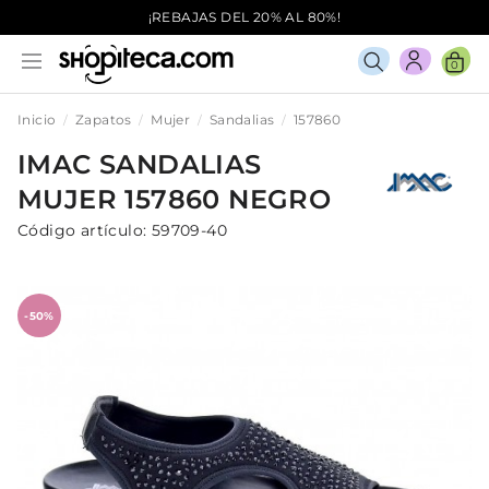
¡REBAJAS DEL 20% AL 80%!
0
Inicio
Zapatos
Mujer
Sandalias
157860
IMAC
SANDALIAS
MUJER
157860
NEGRO
Código artículo:
59709-40
-50%