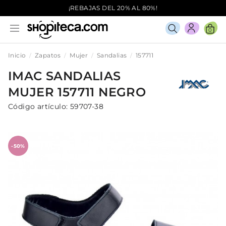
¡REBAJAS DEL 20% AL 80%!
0
Inicio
Zapatos
Mujer
Sandalias
157711
IMAC
SANDALIAS
MUJER
157711
NEGRO
Código artículo:
59707-38
-50%