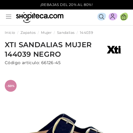
¡REBAJAS DEL 20% AL 80%!
0
Inicio
Zapatos
Mujer
Sandalias
144039
XTI
SANDALIAS
MUJER
144039
NEGRO
Código artículo:
66126-45
-50%