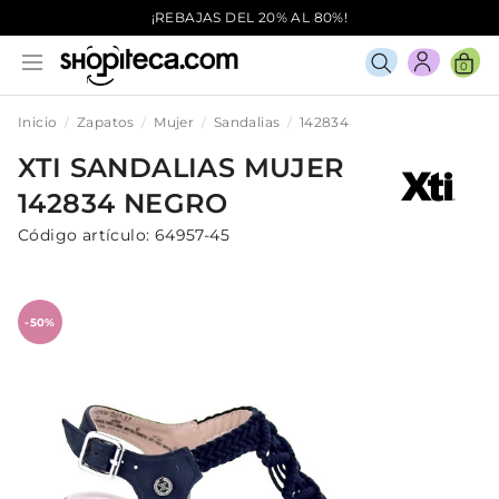
¡REBAJAS DEL 20% AL 80%!
0
Inicio
Zapatos
Mujer
Sandalias
142834
XTI
SANDALIAS
MUJER
142834
NEGRO
Código artículo:
64957-45
-50%