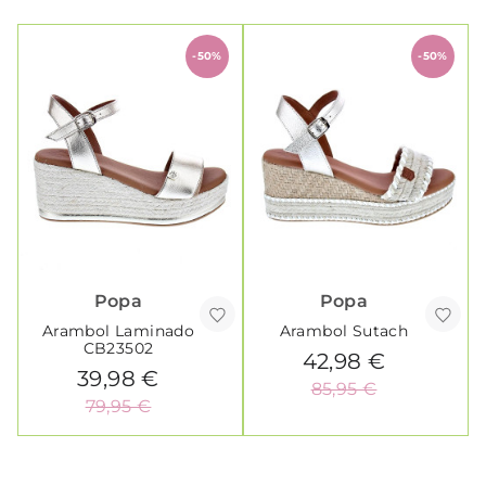
-50%
-50%
Popa
Popa
Arambol Laminado
Arambol Sutach
CB23502
42,98 €
39,98 €
85,95 €
79,95 €