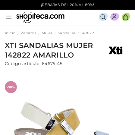
¡REBAJAS DEL 20% AL 80%!
0
Inicio
Zapatos
Mujer
Sandalias
142822
XTI
SANDALIAS
MUJER
142822
AMARILLO
Código artículo:
64675-45
-50%