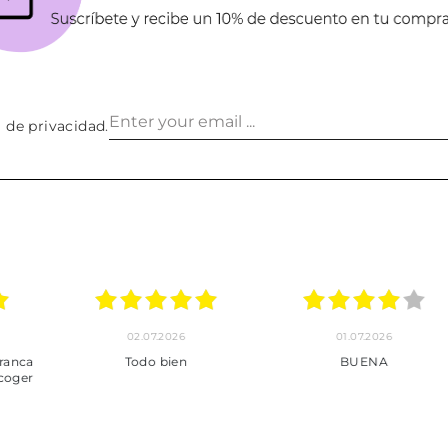
a de privacidad
.
30.06.2026
24.06.2026
23.06
ot perfecte
***
Pedido hec
enviado,
puntuales con
muy bien em