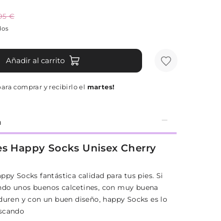
,95 €
dos
Añadir al carrito
ara comprar y recibirlo el
martes!
n
es Happy Socks Unisex Cherry
ppy Socks fantástica calidad para tus pies. Si
ndo unos buenos calcetines, con muy buena
 duren y con un buen diseño, happy Socks es lo
uscando