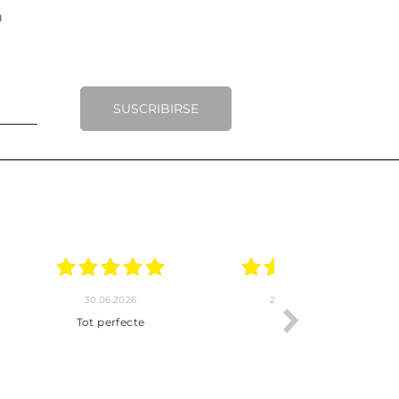
SUSCRIBIRSE
.2026
22.06.2026
20.06.2026
ho, pedido
Servicio muy completo
Envío rápid
 son muy
desde la compra hasta la
 los envíos y
entrega del producto.
paquetados.