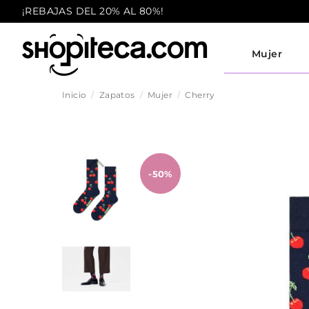
¡REBAJAS DEL 20% AL 80%!
Mujer
Inicio
Zapatos
Mujer
Cherry
-50%