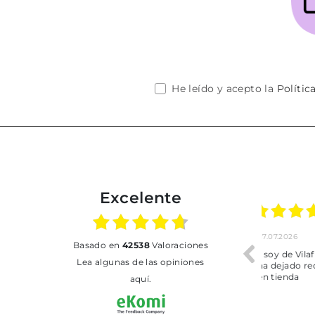
He leído y acepto la
Polític
Excelente
02.07.2026
01.07.2026
basado en
42538
Valoraciones
Todo bien
BUENA
T
Lea algunas de las opiniones
aquí.