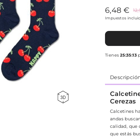
6,48 €
12
Impuestos inclui
Tienes
25:35:13
p
Descripció
Calcetin
Cerezas
Calcetines ha
andas busca
calidad, que
que estás b