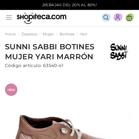
¡REBAJAS DEL 20% AL 80%!
0
Inicio
Zapatos
Mujer
Botines
Yari
SUNNI SABBI
BOTINES
MUJER
YARI
MARRÓN
Código artículo:
63540-41
-50%