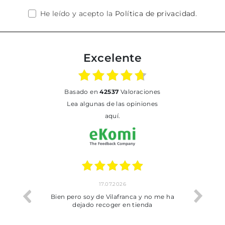
He leído y acepto la
Política de privacidad
.
Excelente
basado en
42537
Valoraciones
Lea algunas de las opiniones
aquí.
17.07.2026
02.07.2026
oy de Vilafranca y no me ha
Todo bien
do recoger en tienda