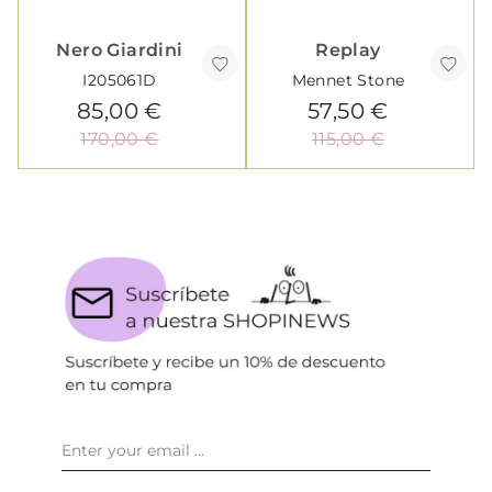
Nero Giardini
Replay
I205061D
Mennet Stone
85,00 €
57,50 €
170,00 €
115,00 €