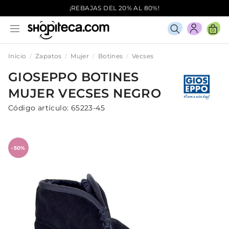
¡REBAJAS DEL 20% AL 80%!
0
Inicio
Zapatos
Mujer
Botines
Vecses
GIOSEPPO
BOTINES
MUJER
VECSES
NEGRO
Código artículo:
65223-45
-50%