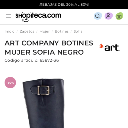
¡REBAJAS DEL 20% AL 80%!
0
Inicio
Zapatos
Mujer
Botines
Sofia
ART COMPANY
BOTINES
MUJER
SOFIA
NEGRO
Código artículo:
65872-36
-50%