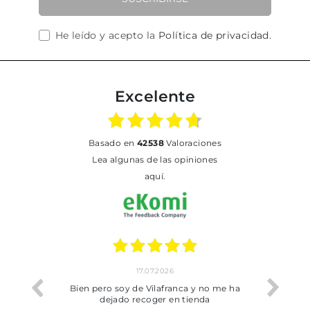
He leído y acepto la
Política de privacidad
.
Excelente
basado en
42538
Valoraciones
Lea algunas de las opiniones
aquí.
17.07.2026
he trobat
Bien pero soy de Vilafranca y no me ha
dejado recoger en tienda