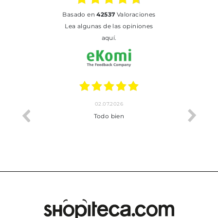
basado en
42537
Valoraciones
Lea algunas de las opiniones
aquí.
02.07.2026
o me ha
Todo bien