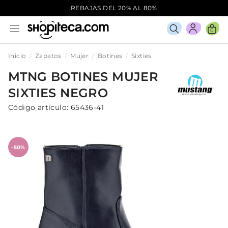
¡REBAJAS DEL 20% AL 80%!
0
Inicio
Zapatos
Mujer
Botines
Sixties
MTNG
BOTINES
MUJER
SIXTIES
NEGRO
Código artículo:
65436-41
-50%