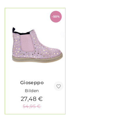
-50%
Gioseppo
Bilden
27,48 €
54,95 €