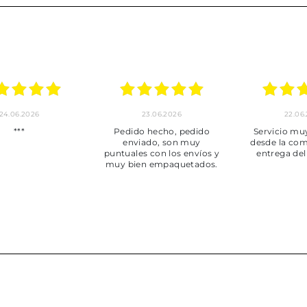
24.06.2026
23.06.2026
22.06
***
Pedido hecho, pedido
Servicio mu
enviado, son muy
desde la com
puntuales con los envíos y
entrega del
muy bien empaquetados.