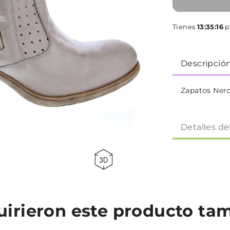
Tienes
13:35:15
p
Descripció
Zapatos Ner
Detalles de
quirieron este producto t