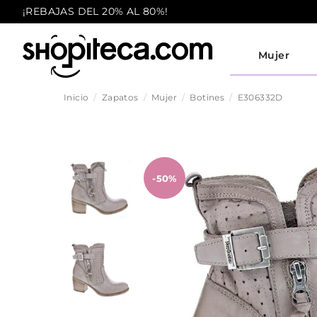
¡REBAJAS DEL 20% AL 80%!
Mujer
Inicio
Zapatos
Mujer
Botines
E306332D
-50%