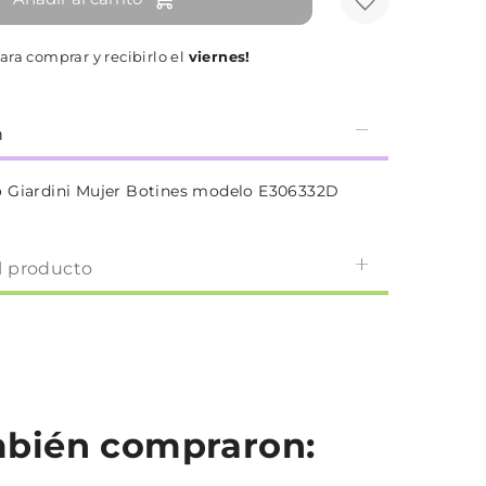
ara comprar y recibirlo el
viernes!
n
o Giardini Mujer Botines modelo E306332D
l producto
ambién compraron: