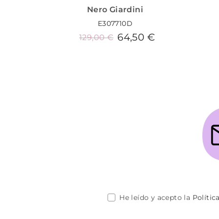
Nero Giardini
E307710D
64,50 €
129,00 €
Añadir al carrito
He leído y acepto la
Polític