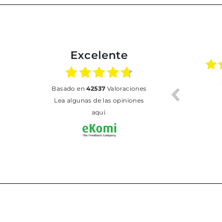
Excelente
01.07.2026
30.06.2026
basado en
42537
Valoraciones
BUENA
Tot perfecte
Lea algunas de las opiniones
aquí.