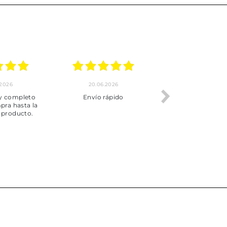
.2026
20.06.2026
17.06.2026
y completo
Envío rápido
Todo correcto.
pra hasta la
servicio
 producto.