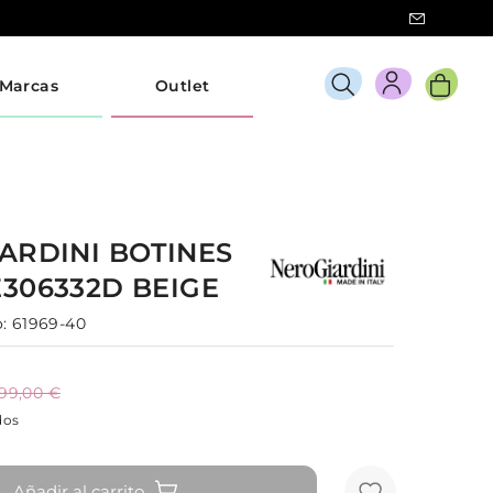
Marcas
Outlet
IARDINI
BOTINES
E306332D
BEIGE
:
61969-40
199,00 €
dos
Añadir al carrito