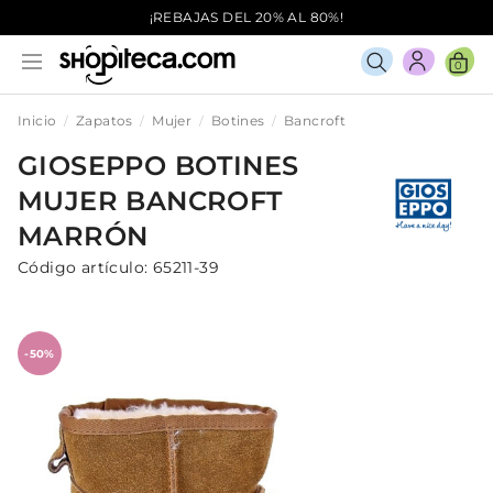
¡REBAJAS DEL 20% AL 80%!
0
Inicio
Zapatos
Mujer
Botines
Bancroft
GIOSEPPO
BOTINES
MUJER
BANCROFT
MARRÓN
Código artículo:
65211-39
-50%