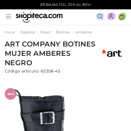
¡REBAJAS DEL 20% AL 80%!
0
Inicio
Zapatos
Mujer
Botines
Amberes
ART COMPANY
BOTINES
MUJER
AMBERES
NEGRO
Código artículo:
65358-45
-50%