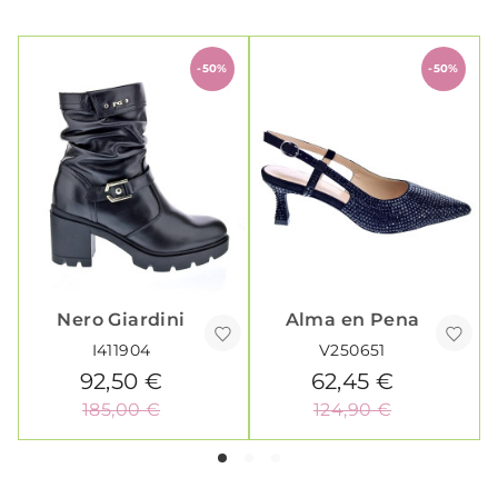
-50%
-50%
Nero Giardini
Alma en Pena
I411904
V250651
92,50 €
62,45 €
185,00 €
124,90 €