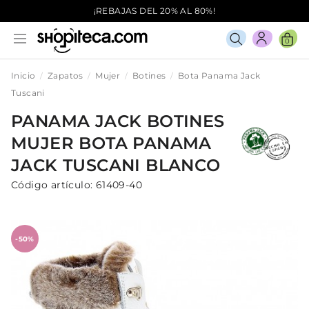
¡REBAJAS DEL 20% AL 80%!
0
Inicio
Zapatos
Mujer
Botines
Bota Panama Jack
Tuscani
PANAMA JACK
BOTINES
MUJER
BOTA PANAMA
JACK TUSCANI
BLANCO
Código artículo:
61409-40
-50%