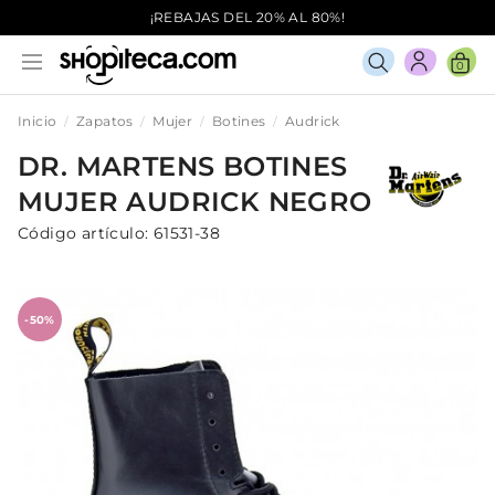
¡REBAJAS DEL 20% AL 80%!
0
Inicio
Zapatos
Mujer
Botines
Audrick
DR. MARTENS
BOTINES
MUJER
AUDRICK
NEGRO
Código artículo:
61531-38
-50%