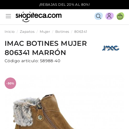
¡REBAJAS DEL 20% AL 80%!
0
Inicio
Zapatos
Mujer
Botines
806341
IMAC
BOTINES
MUJER
806341
MARRÓN
Código artículo:
58988-40
-50%