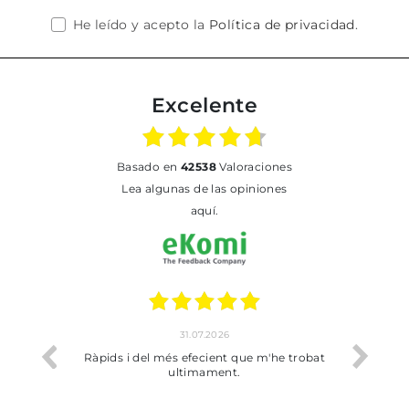
He leído y acepto la
Política de privacidad
.
Excelente
basado en
42538
Valoraciones
Lea algunas de las opiniones
aquí.
31.07.2026
io
Ràpids i del més efecient que m'he trobat
Bien p
ultimament.