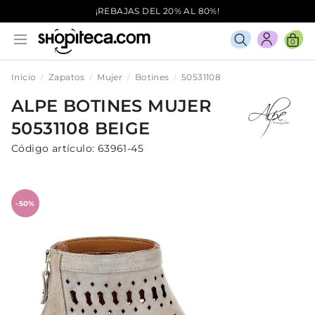
¡REBAJAS DEL 20% AL 80%!
0
Inicio
Zapatos
Mujer
Botines
50531108
ALPE
BOTINES
MUJER
50531108
BEIGE
Código artículo:
63961-45
-50%