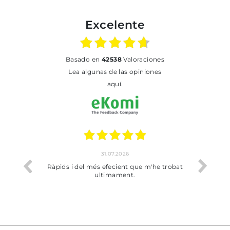
Excelente
basado en
42538
Valoraciones
Lea algunas de las opiniones
aquí.
31.07.2026
io
Ràpids i del més efecient que m'he trobat
Bien p
ultimament.