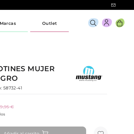
Marcas
Outlet
OTINES
MUJER
EGRO
:
58732-41
9,95 €
dos
Añadir al carrito