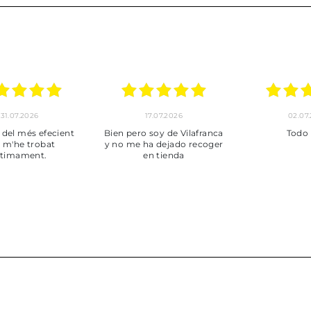
30.06.2026
24.06.2026
23.06
ot perfecte
***
Pedido hec
enviado,
puntuales con
muy bien em