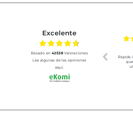
Excelente
02.07.2026
01.07.2026
basado en
42538
Valoraciones
Todo bien
BUENA
T
Lea algunas de las opiniones
aquí.