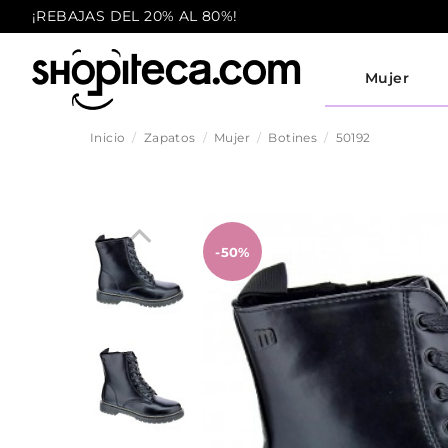
¡REBAJAS DEL 20% AL 80%!
Mujer
Inicio
Zapatos
Mujer
Botines
50192
-50%