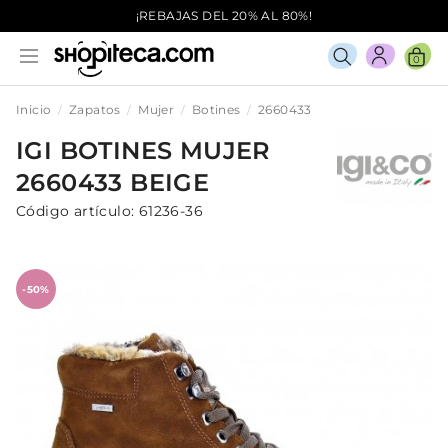
¡REBAJAS DEL 20% AL 80%!
0
Inicio
Zapatos
Mujer
Botines
2660433
IGI
BOTINES
MUJER
2660433
BEIGE
Código artículo:
61236-36
-50%