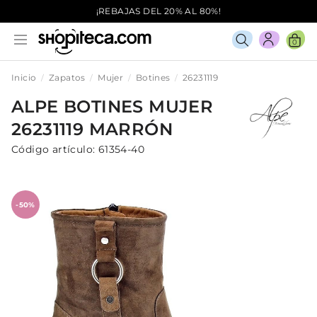
¡REBAJAS DEL 20% AL 80%!
0
Inicio
Zapatos
Mujer
Botines
26231119
ALPE
BOTINES
MUJER
26231119
MARRÓN
Código artículo:
61354-40
-50%