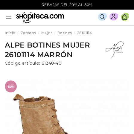
¡REBAJAS DEL 20% AL 80%!
0
Inicio
Zapatos
Mujer
Botines
26101114
ALPE
BOTINES
MUJER
26101114
MARRÓN
Código artículo:
61348-40
-50%