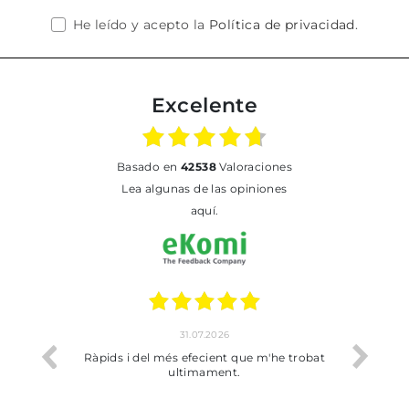
He leído y acepto la
Política de privacidad
.
Excelente
basado en
42538
Valoraciones
Lea algunas de las opiniones
aquí.
31.07.2026
io
Ràpids i del més efecient que m'he trobat
Bien p
ultimament.