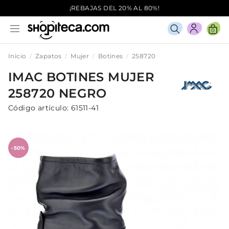
¡REBAJAS DEL 20% AL 80%!
0
Inicio
Zapatos
Mujer
Botines
258720
IMAC
BOTINES
MUJER
258720
NEGRO
Código artículo:
61511-41
-50%