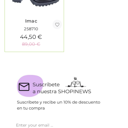
Imac
258710
44,50 €
89,00 €