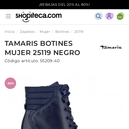
¡REBAJAS DEL 20% AL 80%!
0
Inicio
Zapatos
Mujer
Botines
25119
TAMARIS
BOTINES
MUJER
25119
NEGRO
Código artículo:
55209-40
-50%