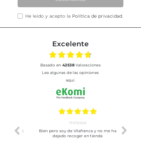
He leído y acepto la
Política de privacidad
.
Excelente
basado en
42538
Valoraciones
Lea algunas de las opiniones
aquí.
17.07.2026
he trobat
Bien pero soy de Vilafranca y no me ha
dejado recoger en tienda