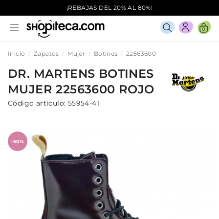
¡REBAJAS DEL 20% AL 80%!
0
Inicio
Zapatos
Mujer
Botines
22563600
DR. MARTENS
BOTINES
MUJER
22563600
ROJO
Código artículo:
55954-41
-50%