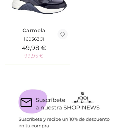
Carmela
16036301
49,98 €
99,95 €