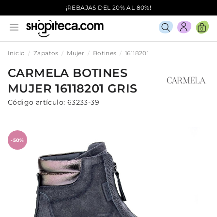
¡REBAJAS DEL 20% AL 80%!
0
Inicio
Zapatos
Mujer
Botines
16118201
CARMELA
BOTINES
MUJER
16118201
GRIS
Código artículo:
63233-39
-50%