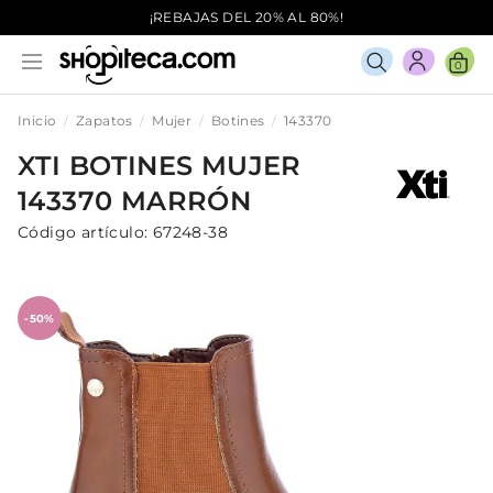
¡REBAJAS DEL 20% AL 80%!
0
Inicio
Zapatos
Mujer
Botines
143370
XTI
BOTINES
MUJER
143370
MARRÓN
Código artículo:
67248-38
-50%