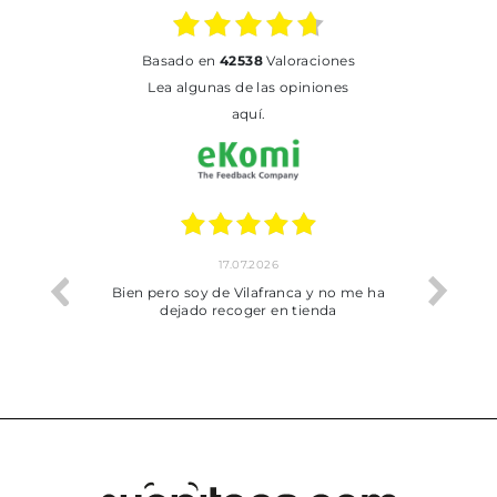
basado en
42538
Valoraciones
Lea algunas de las opiniones
aquí.
17.07.2026
he trobat
Bien pero soy de Vilafranca y no me ha
dejado recoger en tienda