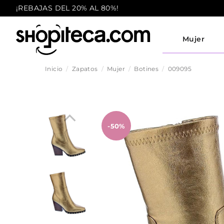
¡REBAJAS DEL 20% AL 80%!
Mujer
Inicio
Zapatos
Mujer
Botines
009095
-50%