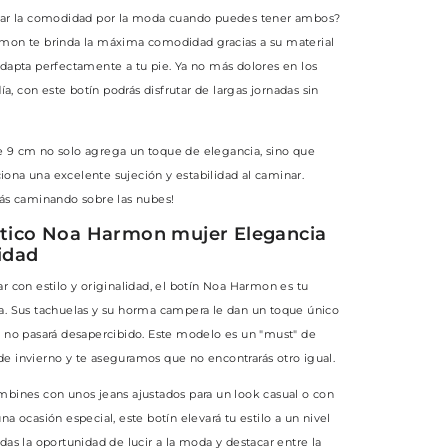
icar la comodidad por la moda cuando puedes tener ambos?
rmon te brinda la máxima comodidad gracias a su material
adapta perfectamente a tu pie. Ya no más dolores en los
 día, con este botín podrás disfrutar de largas jornadas sin
e 9 cm no solo agrega un toque de elegancia, sino que
ona una excelente sujeción y estabilidad al caminar.
tás caminando sobre las nubes!
stico Noa Harmon mujer Elegancia
ridad
ar con estilo y originalidad, el botín Noa Harmon es tu
a. Sus tachuelas y su horma campera le dan un toque único
e no pasará desapercibido. Este modelo es un "must" de
e invierno y te aseguramos que no encontrarás otro igual.
mbines con unos jeans ajustados para un look casual o con
na ocasión especial, este botín elevará tu estilo a un nivel
das la oportunidad de lucir a la moda y destacar entre la