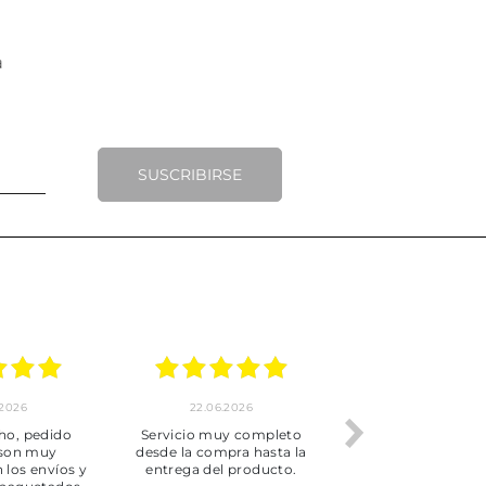
SUSCRIBIRSE
.2026
22.06.2026
20.06.2026
ho, pedido
Servicio muy completo
Envío rápid
 son muy
desde la compra hasta la
 los envíos y
entrega del producto.