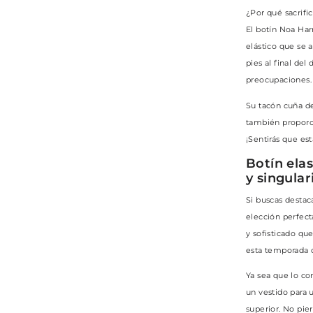
¿Por qué sacrif
El botín Noa Ha
elástico que se 
pies al final del
preocupaciones.
Su tacón cuña d
también proporci
¡Sentirás que es
Botín ela
y singula
Si buscas destac
elección perfect
y sofisticado qu
esta temporada d
Ya sea que lo co
un vestido para u
superior. No pier