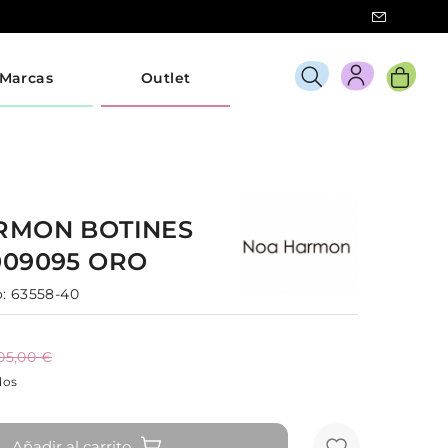
Marcas
Outlet
ARMON
BOTINES
009095
ORO
:
63558-40
05,00 €
dos
Añadir al carrito