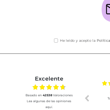
He leído y acepto la
Polític
Excelente
02.07.2026
01.07.2026
basado en
42538
Valoraciones
Todo bien
BUENA
T
Lea algunas de las opiniones
aquí.