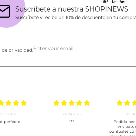
a de privacidad
.
30.06.2026
24.06.2026
23.06
ot perfecte
***
Pedido hec
enviado,
puntuales con