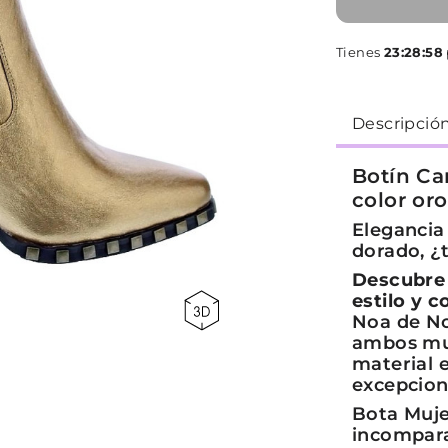
Tienes
23:28:58
Descripció
Botín C
color oro
Elegancia
dorado, ¿
Descubre 
estilo y c
Noa de No
ambos mun
material 
excepcion
Bota Muj
incompar