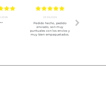
.2026
22.06.2026
20.06.2026
ho, pedido
Servicio muy completo
Envío rápid
 son muy
desde la compra hasta la
 los envíos y
entrega del producto.
paquetados.