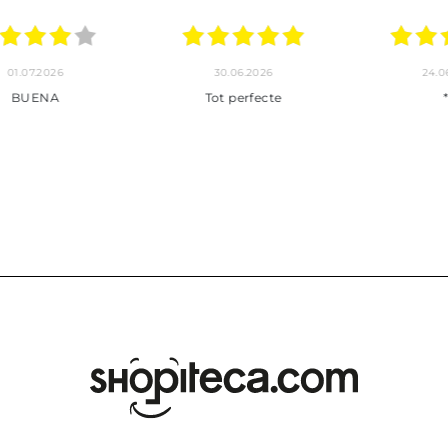
30.06.2026
24.06.2026
23.06
ot perfecte
***
Pedido hec
enviado,
puntuales con
muy bien em