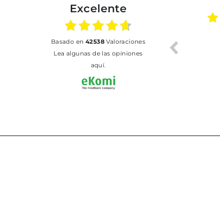
Excelente
02.07.2026
01.07.2026
basado en
42538
Valoraciones
Todo bien
BUENA
T
Lea algunas de las opiniones
aquí.