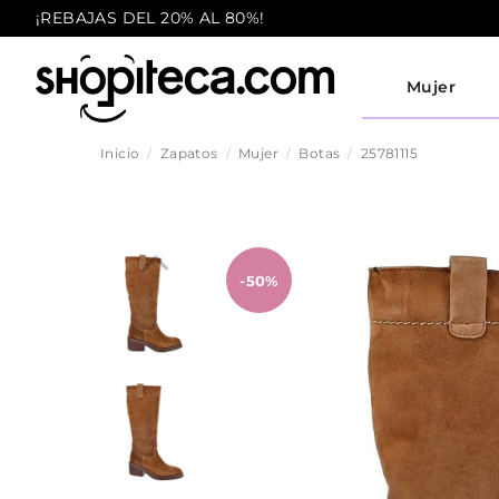
¡REBAJAS DEL 20% AL 80%!
Mujer
Inicio
Zapatos
Mujer
Botas
25781115
-50%