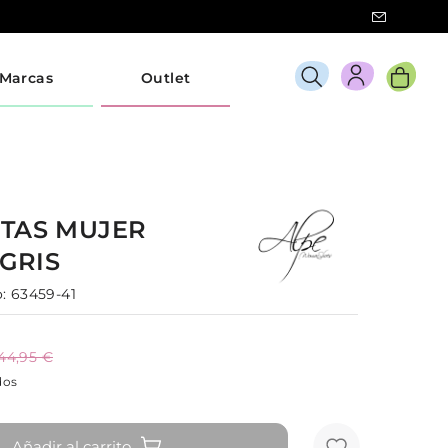
Marcas
Outlet
TAS
MUJER
GRIS
:
63459-41
44,95 €
dos
Añadir al carrito