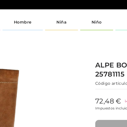
Hombre
Niña
Niño
ALPE
BO
25781115
Código artículo
72,48 €
1
Impuestos inclui