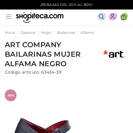
¡REBAJAS DEL 20% AL 80%!
0
Inicio
Zapatos
Mujer
Bailarinas
Alfama
ART COMPANY
BAILARINAS
MUJER
ALFAMA
NEGRO
Código artículo:
63434-39
-50%