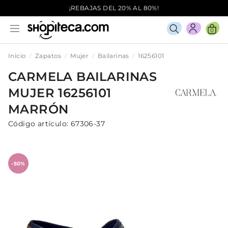
¡REBAJAS DEL 20% AL 80%!
0
Inicio
Zapatos
Mujer
Bailarinas
16256101
CARMELA
BAILARINAS
MUJER
16256101
MARRÓN
Código artículo:
67306-37
-50%