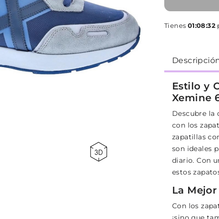
Tienes
01:08:31
p
Descripció
Estilo y
Xemine 
Descubre la 
con los zapa
zapatillas c
son ideales 
diario. Con 
estos zapato
La Mejor
Con los zapa
¡sino que ta