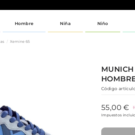
Hombre
Niña
Niño
jas
Xemine 65
MUNIC
HOMBR
Código artículo
55,00 €
Impuestos inclui