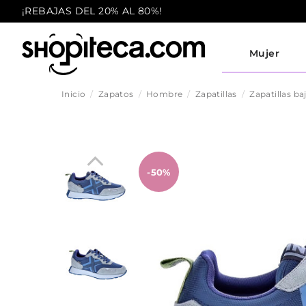
¡REBAJAS DEL 20% AL 80%!
Mujer
Inicio
Zapatos
Hombre
Zapatillas
Zapatillas ba
-50%