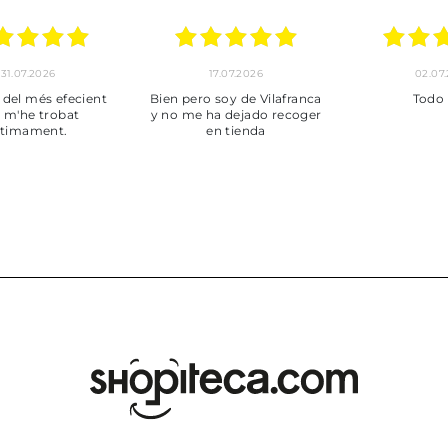
30.06.2026
24.06.2026
2
Tot perfecte
***
Pedido
envi
puntuales
muy bien