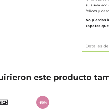
su suela aco
felices y de
No pierdas l
zapatos que 
Detalles de
quirieron este producto t
-50%