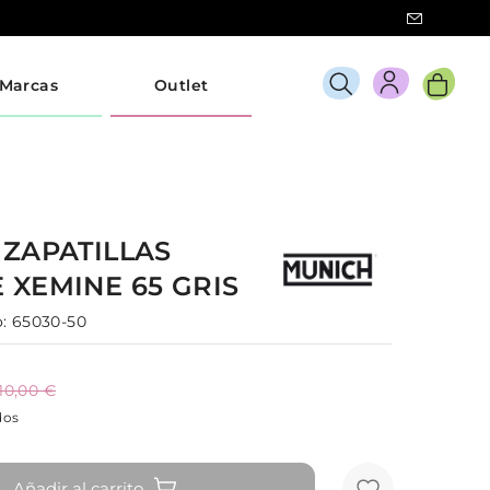
Marcas
Outlet
H
ZAPATILLAS
E
XEMINE 65
GRIS
:
65030-50
110,00 €
dos
Añadir al carrito