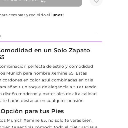
ara comprar y recibirlo el
lunes!
n
 Comodidad en un Solo Zapato
65
combinación perfecta de estilo y comodidad
tos Munich para hombre Xemine 65. Estas
on cordones en color azul combinadas en gris
para añadir un toque de elegancia a tu atuendo
un diseño moderno y materiales de alta calidad,
s te harán destacar en cualquier ocasión.
 Opción para tus Pies
tos Munich Xemine 65, no solo te verás bien,
mbién te sentirás cómodo todo el día! Gracias a