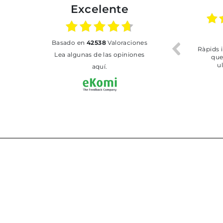
Excelente
02.07.2026
01.07.2026
basado en
42538
Valoraciones
Todo bien
BUENA
Lea algunas de las opiniones
aquí.