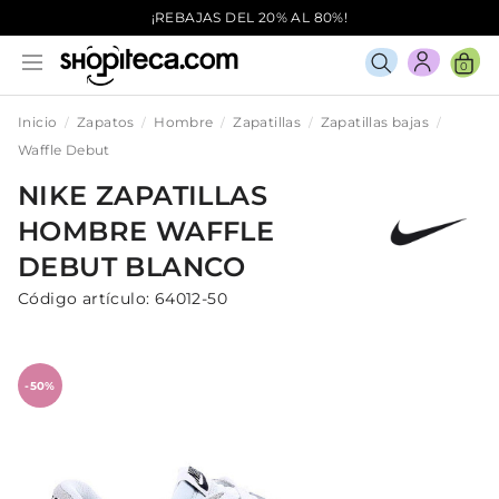
¡REBAJAS DEL 20% AL 80%!
0
Inicio
Zapatos
Hombre
Zapatillas
Zapatillas bajas
Waffle Debut
NIKE
ZAPATILLAS
HOMBRE
WAFFLE
DEBUT
BLANCO
Código artículo:
64012-50
-50%