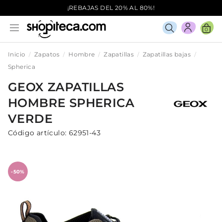
¡REBAJAS DEL 20% AL 80%!
0
Inicio
Zapatos
Hombre
Zapatillas
Zapatillas bajas
Spherica
GEOX
ZAPATILLAS
HOMBRE
SPHERICA
VERDE
Código artículo:
62951-43
-50%