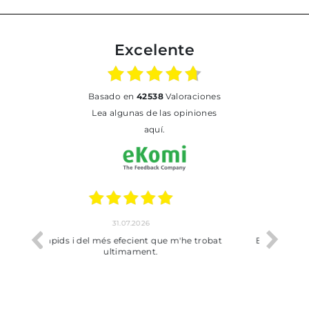
Excelente
basado en
42538
Valoraciones
Lea algunas de las opiniones
aquí.
17.07.2026
he trobat
Bien pero soy de Vilafranca y no me ha
dejado recoger en tienda