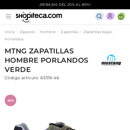
¡REBAJAS DEL 20% AL 80%!
0
Inicio
Zapatos
Hombre
Zapatillas
Zapatillas bajas
Porlandos
MTNG
ZAPATILLAS
HOMBRE
PORLANDOS
VERDE
Código artículo:
63319-46
-50%