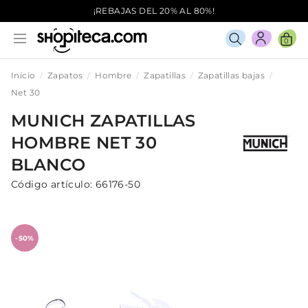
¡REBAJAS DEL 20% AL 80%!
0
Inicio
Zapatos
Hombre
Zapatillas
Zapatillas bajas
Net 30
MUNICH
ZAPATILLAS
HOMBRE
NET 30
BLANCO
Código artículo:
66176-50
-50%