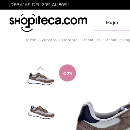
¡REBAJAS DEL 20% AL 80%!
Mujer
Inicio
Zapatos
Hombre
Zapatillas
Zapatillas ba
-50%