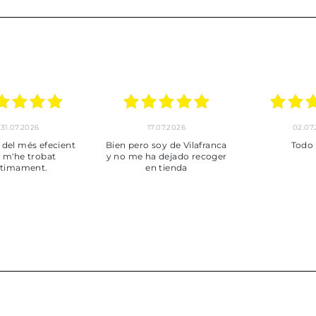
30.06.2026
24.06.2026
23.06
ot perfecte
***
Pedido hec
enviado,
puntuales con
muy bien em