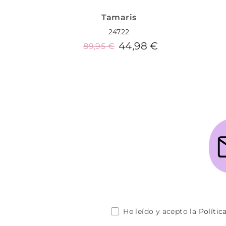
Tamaris
24722
44,98 €
89,95 €
Añadir al carrito
He leído y acepto la
Polític