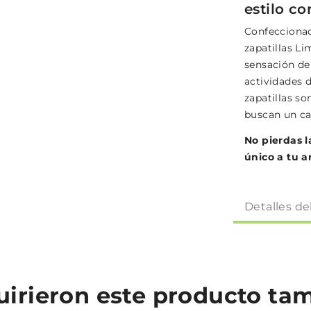
estilo co
Confeccionad
zapatillas Li
sensación de 
actividades 
zapatillas s
buscan un cal
No pierdas l
único a tu a
Detalles de
quirieron este producto t