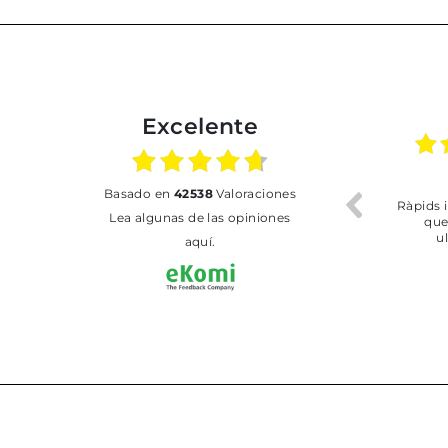
Excelente
02.07.2026
01.07.2026
basado en
42538
Valoraciones
Todo bien
BUENA
T
Lea algunas de las opiniones
aquí.