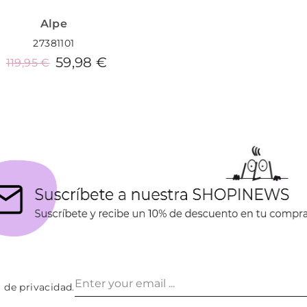
Alpe
27381101
59,98 €
119,95 €
Añadir al carrito
a de privacidad
.