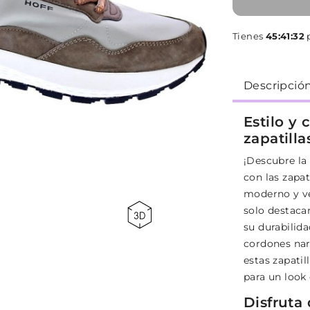
Tienes
45:41:31
p
Descripció
Estilo y
zapatilla
¡Descubre la
con las zapa
moderno y ver
solo destacan
su durabilida
cordones nar
estas zapatil
para un look 
Disfruta