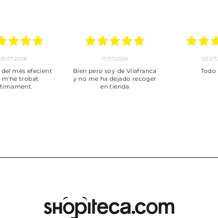
30.06.2026
24.06.2026
23.06
ot perfecte
***
Pedido hec
enviado,
puntuales con
muy bien em