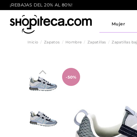
¡REBAJAS DEL 20% AL 80%!
Mujer
Inicio
Zapatos
Hombre
Zapatillas
Zapatillas ba
-50%