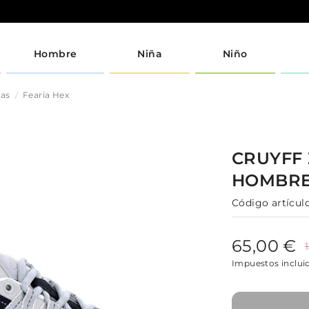
Hombre
Niña
Niño
jas
Fearia Hex
CRUYFF
HOMBR
Código artículo
65,00 €
Impuestos inclui