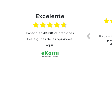
Excelente
02.07.2026
01.07.2026
basado en
42538
Valoraciones
Todo bien
BUENA
T
Lea algunas de las opiniones
aquí.