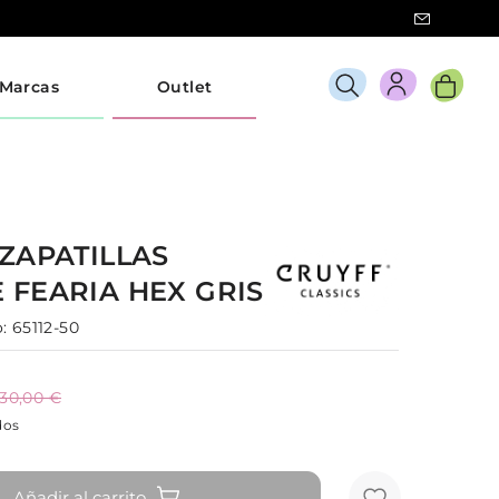
Marcas
Outlet
ZAPATILLAS
E
FEARIA HEX
GRIS
:
65112-50
130,00 €
dos
Añadir al carrito