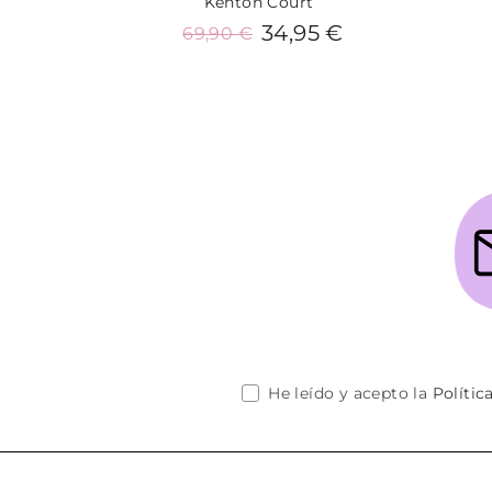
Kenton Court
34,95 €
69,90 €
Añadir al carrito
He leído y acepto la
Polític