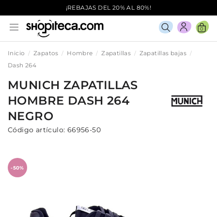
¡REBAJAS DEL 20% AL 80%!
0
Inicio
Zapatos
Hombre
Zapatillas
Zapatillas bajas
Dash 264
MUNICH
ZAPATILLAS
HOMBRE
DASH 264
NEGRO
Código artículo:
66956-50
-50%