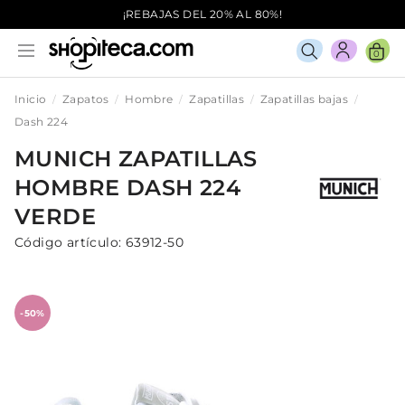
¡REBAJAS DEL 20% AL 80%!
0
Inicio
Zapatos
Hombre
Zapatillas
Zapatillas bajas
Dash 224
MUNICH
ZAPATILLAS
HOMBRE
DASH 224
VERDE
Código artículo:
63912-50
-50%