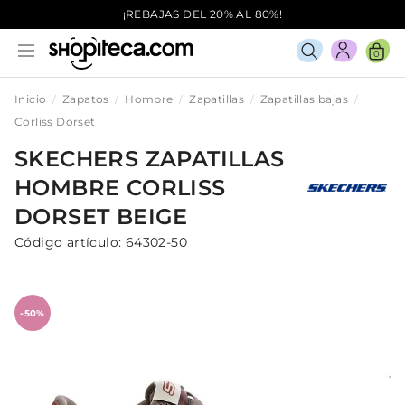
¡REBAJAS DEL 20% AL 80%!
0
Inicio
Zapatos
Hombre
Zapatillas
Zapatillas bajas
Corliss Dorset
SKECHERS
ZAPATILLAS
HOMBRE
CORLISS
DORSET
BEIGE
Código artículo:
64302-50
-50%