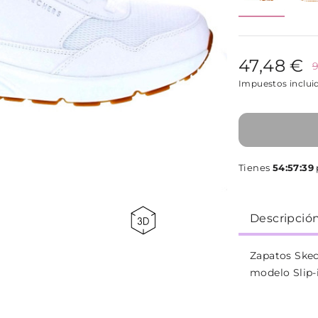
47,48 €
9
Impuestos inclui
Tienes
54:57:39
Descripció
Zapatos Skec
modelo Slip-