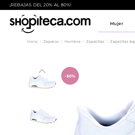
¡REBAJAS DEL 20% AL 80%!
Mujer
Inicio
Zapatos
Hombre
Zapatillas
Zapatillas ba
-50%