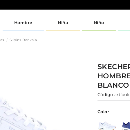
Hombre
Niña
Niño
jas
Slipins Banksia
SKECHE
HOMBR
BLANCO
Código artículo
Color