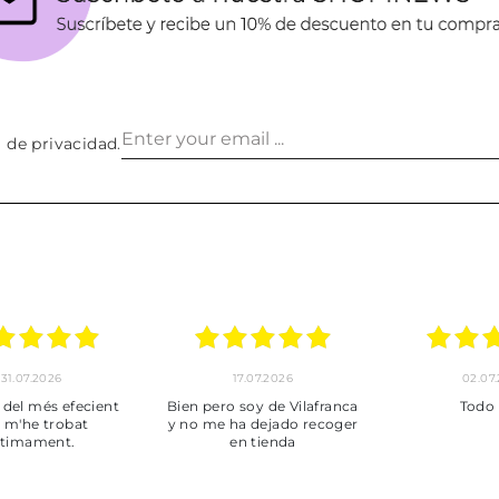
a de privacidad
.
30.06.2026
24.06.2026
23.06
ot perfecte
***
Pedido hec
enviado,
puntuales con
muy bien em