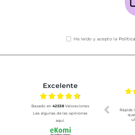
He leído y acepto la
Polític
Excelente
02.07.2026
01.07.2026
basado en
42538
Valoraciones
Todo bien
BUENA
T
Lea algunas de las opiniones
aquí.