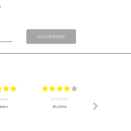
SUSCRIBIRSE
.2026
22.06.2026
20.06.2026
ho, pedido
Servicio muy completo
Envío rápid
 son muy
desde la compra hasta la
 los envíos y
entrega del producto.
paquetados.