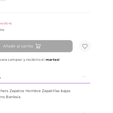
4,95 €
dos
Añadir al carrito
para comprar y recibirlo el
martes!
n
hers Zapatos Hombre Zapatillas bajas
ins Banksia