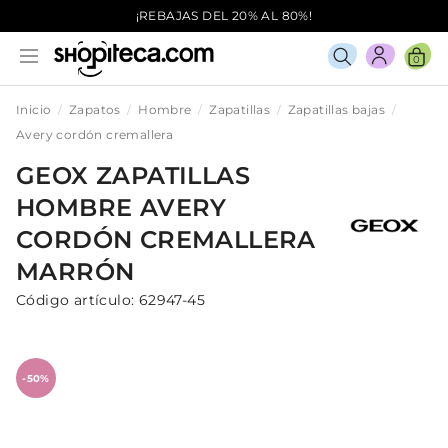
¡REBAJAS DEL 20% AL 80%!
0
Inicio
Zapatos
Hombre
Zapatillas
Zapatillas bajas
Avery cordón cremallera
GEOX
ZAPATILLAS
HOMBRE
AVERY
CORDÓN CREMALLERA
MARRÓN
Código artículo:
62947-45
-50%