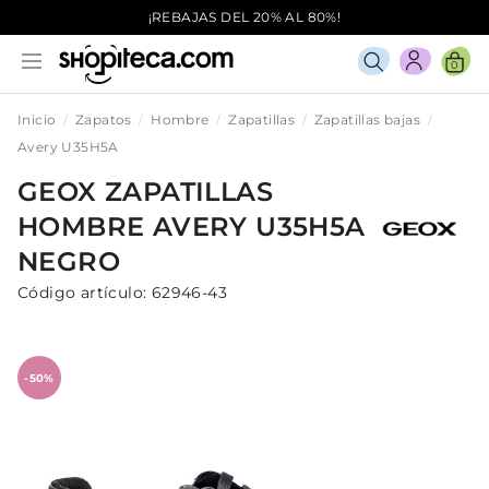
¡REBAJAS DEL 20% AL 80%!
0
Inicio
Zapatos
Hombre
Zapatillas
Zapatillas bajas
Avery U35H5A
GEOX
ZAPATILLAS
HOMBRE
AVERY U35H5A
NEGRO
Código artículo:
62946-43
-50%