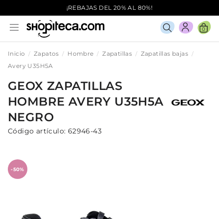
¡REBAJAS DEL 20% AL 80%!
0
Inicio
Zapatos
Hombre
Zapatillas
Zapatillas bajas
Avery U35H5A
GEOX
ZAPATILLAS
HOMBRE
AVERY U35H5A
NEGRO
Código artículo:
62946-43
-50%