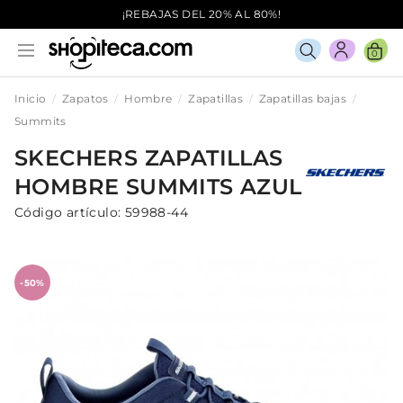
¡REBAJAS DEL 20% AL 80%!
0
Inicio
Zapatos
Hombre
Zapatillas
Zapatillas bajas
Summits
SKECHERS
ZAPATILLAS
HOMBRE
SUMMITS
AZUL
Código artículo:
59988-44
-50%