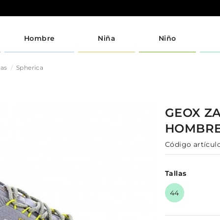
Hombre
Niña
Niño
jas
Spherica
GEOX
ZA
HOMBR
Código artículo
Tallas
44