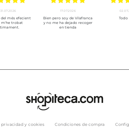
30.06.2026
24.06.2026
Tot perfecte
***
Pedi
en
puntual
muy b
e privacidad y cookies
Condiciones de compra
Config