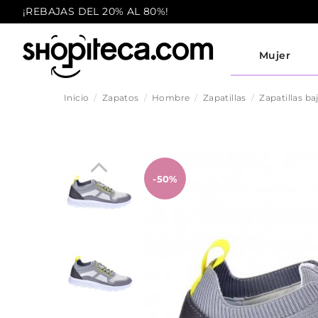
¡REBAJAS DEL 20% AL 80%!
Mujer
Inicio
Zapatos
Hombre
Zapatillas
Zapatillas ba
-50%