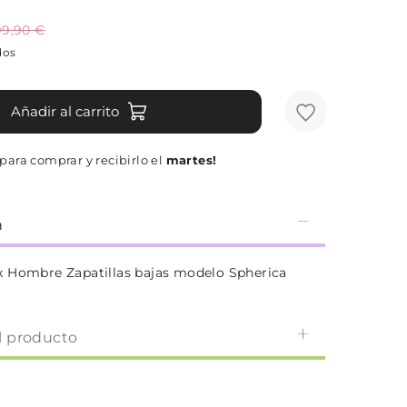
99,90 €
dos
Añadir al carrito
ara comprar y recibirlo el
martes!
n
 Hombre Zapatillas bajas modelo Spherica
l producto